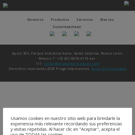
Nosotros
Productos
Servicios
Marcas
Sustentabilidad
Apolo 505, Parque Industrial Kalos, Santa Catarina, Nuevo León,
México T: +52 (81) 8676-6170 ext.
111
ventas@pregaimpresiones.com
Derechos reservados 2020 Prega Impresiones.
Aviso de Privacidad.
Usamos cookies en nuestro sitio web para brindarle la
experiencia más relevante recordando sus preferencias
y visitas repetidas. Al hacer clic en "Aceptar", acepta el
uso de TODAS las cookies.