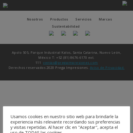
Nosotros
Productos
Servicios
Marcas
Sustentabilidad
Apolo 505, Parque Industrial Kalos, Santa Catarina, Nuevo León,
México T: +52 (81) 8676-6170 ext.
111
ventas@pregaimpresiones.com
Derechos reservados 2020 Prega Impresiones.
Aviso de Privacidad.
Usamos cookies en nuestro sitio web para brindarle la
experiencia más relevante recordando sus preferencias
y visitas repetidas. Al hacer clic en "Aceptar", acepta el
uso de TODAS las cookies.