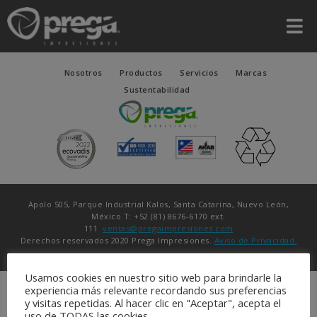
Nosotros
Productos
Servicios
Marcas
Sustentabilidad
Apolo 505, Parque Industrial Kalos, Santa Catarina, Nuevo León,
México T: +52 (81) 8676-6170 ext.
111
ventas@pregaimpresiones.com
Derechos reservados 2020 Prega Impresiones.
Aviso de Privacidad.
Usamos cookies en nuestro sitio web para brindarle la
experiencia más relevante recordando sus preferencias
y visitas repetidas. Al hacer clic en "Aceptar", acepta el
uso de TODAS las cookies.