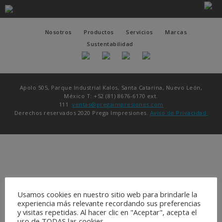
Nosotros
Productos
Servicios
Marcas
Sustentabilidad
Apolo 505, Parque Industrial Kalos, Santa Catarina, Nuevo León,
México T: +52 (81) 8676-6170 ext.
111
ventas@pregaimpresiones.com
Derechos reservados 2020 Prega Impresiones.
Aviso de Privacidad.
Usamos cookies en nuestro sitio web para brindarle la
experiencia más relevante recordando sus preferencias
y visitas repetidas. Al hacer clic en "Aceptar", acepta el
uso de TODAS las cookies.