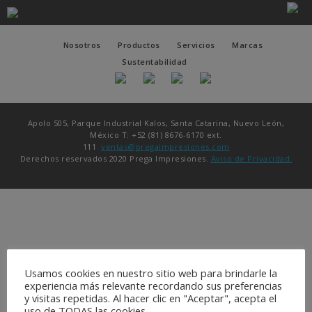
Nosotros
Productos
Servicios
Marcas
Sustentabilidad
Apolo 505, Parque Industrial Kalos, Santa Catarina, Nuevo León,
México T: +52 (81) 8676-6170 ext.
111
ventas@pregaimpresiones.com
Derechos reservados 2020 Prega Impresiones.
Aviso de Privacidad.
Usamos cookies en nuestro sitio web para brindarle la
experiencia más relevante recordando sus preferencias
y visitas repetidas. Al hacer clic en "Aceptar", acepta el
uso de TODAS las cookies.