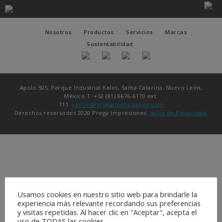
Nosotros
Productos
Servicios
Marcas
Sustentabilidad
Apolo 505, Parque Industrial Kalos, Santa Catarina, Nuevo León,
México T: +52 (81) 8676-6170 ext.
111
ventas@pregaimpresiones.com
Derechos reservados 2020 Prega Impresiones.
Aviso de Privacidad.
Usamos cookies en nuestro sitio web para brindarle la
experiencia más relevante recordando sus preferencias
y visitas repetidas. Al hacer clic en "Aceptar", acepta el
uso de TODAS las cookies.