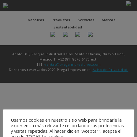
Nosotros
Productos
Servicios
Marcas
Sustentabilidad
Apolo 505, Parque Industrial Kalos, Santa Catarina, Nuevo León,
México T: +52 (81) 8676-6170 ext.
111
ventas@pregaimpresiones.com
Derechos reservados 2020 Prega Impresiones.
Aviso de Privacidad.
Usamos cookies en nuestro sitio web para brindarle la
experiencia más relevante recordando sus preferencias
y visitas repetidas. Al hacer clic en "Aceptar", acepta el
uso de TODAS las cookies.