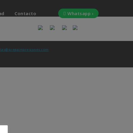
ad
Contacto
Whatsapp ›
tas@pregaimpresiones.com