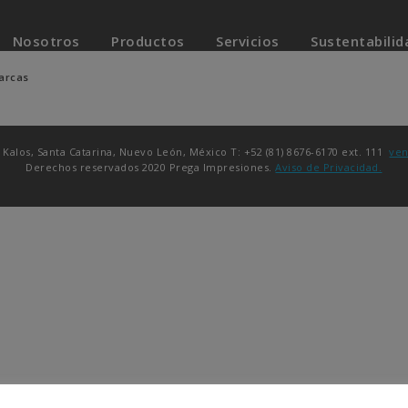
Nosotros
Productos
Servicios
Sustentabilid
arcas
 Kalos, Santa Catarina, Nuevo León, México T: +52 (81) 8676-6170 ext. 111
ven
Derechos reservados 2020 Prega Impresiones.
Aviso de Privacidad.